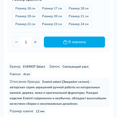
Размер 16 см
Размер 17 см
Размер 18 см
Размер 19 см
Размер 20 см
Размер 21 см
Размер 22 см
Размер 23 см
Размер 24 см
В корзину
Бренд:
Замок:
EVERIOT Select
Скользящий узел
Камни:
Агат
Описание бренда:
Everiot select [Эверайот селект] –
авторская серия украшений ручной работы из натуральных
камней, дерева, кожи и оригинальной фурнитуры. Каждое
изделие Everiot современно и необычно, обладает высочайшим
качеством сборки и эксклюзивным дизайном.
Размер камня:
12 мм