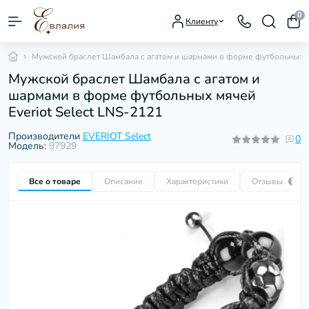
0
Клиенту
Мужской браслет Шамбала с агатом и шармами в форме футбольных мя
Мужской браслет Шамбала с агатом и
шармами в форме футбольных мячей
Everiot Select LNS-2121
Производители
EVERIOT Select
0
Модель:
97929
Все о товаре
Описание
Характеристики
Отзывы
0