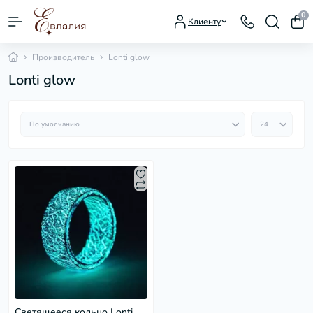
0
Клиенту
Производитель
Lonti glow
Lonti glow
Светящееся кольцо Lonti