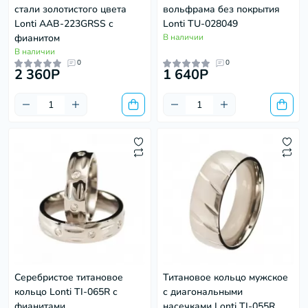
стали золотистого цвета
вольфрама без покрытия
Lonti AAB-223GRSS с
Lonti TU-028049
фианитом
В наличии
В наличии
0
0
2 360P
1 640P
Серебристое титановое
Титановое кольцо мужское
кольцо Lonti TI-065R с
с диагональными
фианитами
насечками Lonti TI-055R