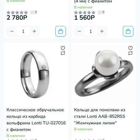
В наличии
(4 мм) с фианитом
В наличии
0
0
2 780P
1 560P
Классическое обручальное
Кольцо для помолвки из
кольцо из карбида
стали Lonti AAB-852RSS
вольфрама Lonti TU-027016
"Жемчужная лилия"
с фианитом
В наличии
В наличии