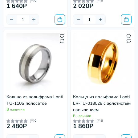
0
0
1 640P
2 020P
Кольцо из вольфрама Lonti
Кольцо из вольфрама Lonti
TU-110S полосатое
LR-TU-018028 с золотистым
В наличии
напылением
В наличии
0
0
2 480P
1 860P