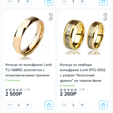
Кольцо из вольфрама Lonti
Кольцо из карбида
TU-068RG золотистое с
вольфрама Lonti RTG-0032
геометрическими гранями
с узором "Кельтский
В наличии
дракон" на черном фоне
В наличии
0
0
2 500P
2 260P