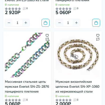
Everiot SN-ZS-2883 из стали
панцирного плетения
В наличии
В наличии
0
0
2 920P
5 060P
Массивная стальная цепь
Мужская византийская
мужская Everiot SN-ZS-2876
цепочка Everiot SN-XP-1060
панцирного плетения
из нержавеющей стали
В наличии
В наличии
0
0
5 060P
2 000P