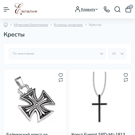
0
Клиенту
Мужская бижутерия
Кулоны мужские
Кресты
Кресты
Байкерский крест из
Крест Everiot SPD-MJ-1813