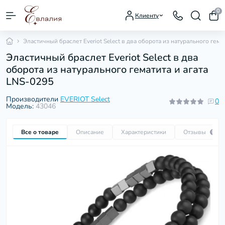
0
Клиенту
Эластичный браслет Everiot Select в два оборота из натурального гема
Эластичный браслет Everiot Select в два
оборота из натурального гематита и агата
LNS-0295
Производители
EVERIOT Select
0
Модель:
43046
Все о товаре
Описание
Характеристики
Отзывы
0